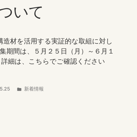
ついて
症
対
策
構造材を活用する実証的な取組に対し
木
募集期間は、５月２５日（月）～６月１
材
詳細は、こちらでご確認ください
利
用
カ
5.25
新着情報
促
テ
進
ゴ
事
リ
業
ー: