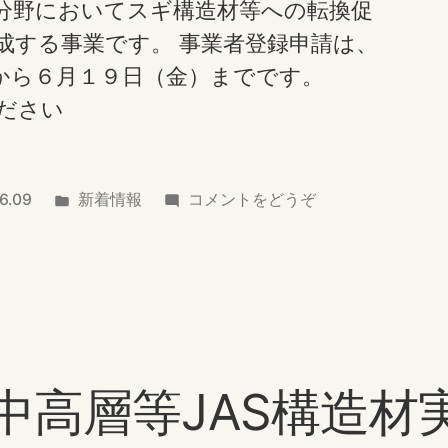
分野においてスギ構造材等への転換促
成する事業です。 事業者登録申請は、
）から６月１９日（金）までです。
ださい
カ
(令
6.09
新着情報
コメントをどうぞ
テ
和
ゴ
８
リ
年
ー:
度
 中高層等JAS構造材
花
粉