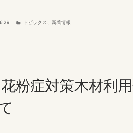
カ
6.29
トピックス
、
新着情報
テ
ゴ
リ
ー:
 花粉症対策木材利
て