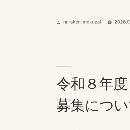
51
回
投
naraken-mokuzai
2026.0
奈
良
稿
県
者:
児
童
生
令和８年度
徒
木
募集につい
工
工
作
展