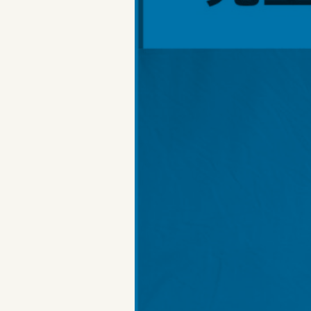
（日）”
の