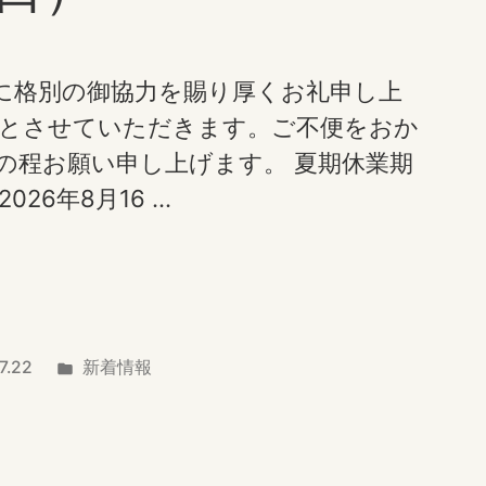
に格別の御協力を賜り厚くお礼申し上
業とさせていただきます。ご不便をおか
の程お願い申し上げます。 夏期休業期
026年8月16 …
カ
7.22
新着情報
テ
ゴ