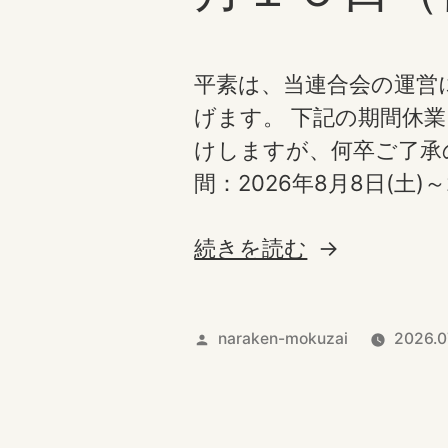
平素は、当連合会の運営
げます。 下記の期間休
けしますが、何卒ご了承
間：2026年8月8日(土)～2
“夏
続きを読む
期
休
投
naraken-mokuzai
2026.0
業
の
稿
お
者:
知