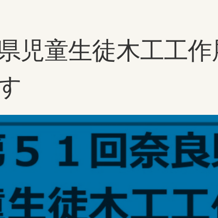
リ
ー:
良県児童生徒木工工作
す