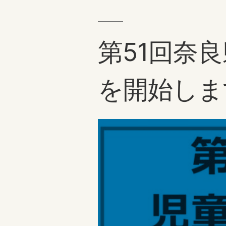
ら
せ
第51回奈
８
月
を開始しま
８
日
（土）
～
８
月
１
６
日